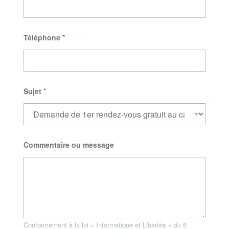
E
Téléphone
*
-
m
a
i
l
*
C
Sujet
*
o
m
m
e
n
t
Commentaire ou message
a
i
r
e
Conformément à la loi « Informatique et Libertés » du 6